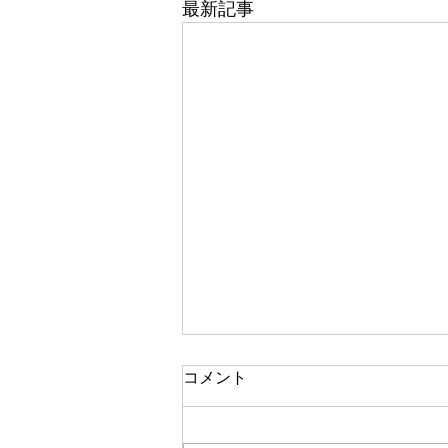
最新記事
支援プログラム
コメント
ひととき引野・ひととき春日・ひ
ととき神辺の、支援プログラムを