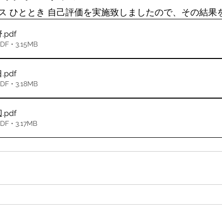
ス ひととき 自己評価を実施致しましたので、その結果
野
.pdf
• 3.15MB
日
.pdf
• 3.18MB
辺
.pdf
• 3.17MB